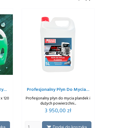
y...
Profesjonalny Płyn Do Mycia...
 x 120
Profesjonalny płyn do mycia plandek i
dużych powierzchni...
Cena
3 950,00 zł
yka
Dodaj do koszyka
