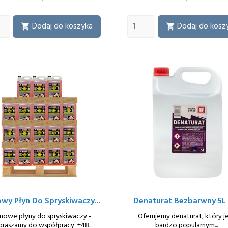
Dodaj do koszyka
Dodaj do kosz


wy Płyn Do Spryskiwaczy...
Denaturat Bezbarwny 5L X
mowe płyny do spryskiwaczy -
Oferujemy denaturat, który j
praszamy do współpracy: +48...
bardzo popularnym...