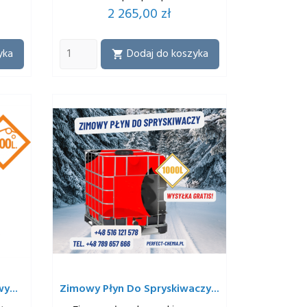
Cena
2 265,00 zł
yka
Dodaj do koszyka

y...
Zimowy Płyn Do Spryskiwaczy...