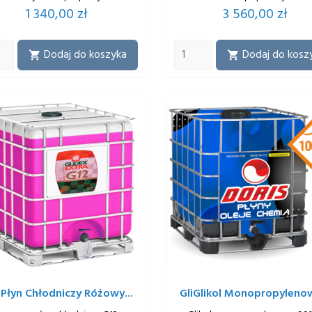
Cena
Cena
1 340,00 zł
3 560,00 zł
Dodaj do koszyka
Dodaj do kosz


 Płyn Chłodniczy Różowy...
GliGlikol Monopropylenow