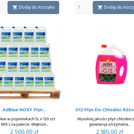
Dodaj do koszyka
Dodaj do kosz


AdBlue NOXY Płyn...
G12 Płyn Do Chłodnic Różo
lue w pojemnikach 5L x 120 szt
Wysokiej jakości płyn chłodnic
600 L na palecie. Większe...
gwarancja utrzymania...
Cena
Cena
2 500,00 zł
2 180,00 zł