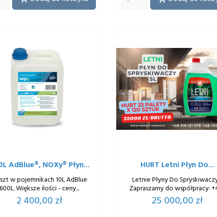
0L AdBlue®, NOXy® Płyn...
HURT Letni Płyn Do...
 szt w pojemnikach 10L AdBlue
Letnie Płyny Do Spryskiwaczy
600L. Większe ilości - ceny...
Zapraszamy do współpracy: +48
Cena
Cena
2 400,00 zł
25 000,00 zł