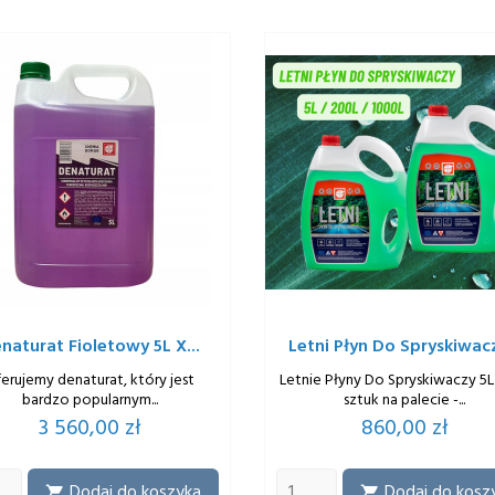
naturat Fioletowy 5L X...
Letni Płyn Do Spryskiwacz
erujemy denaturat, który jest
Letnie Płyny Do Spryskiwaczy 5L
bardzo popularnym...
sztuk na palecie -...
Cena
Cena
3 560,00 zł
860,00 zł
Dodaj do koszyka
Dodaj do kosz

