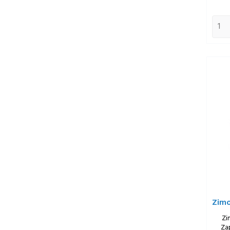
Zimo
Zi
Za