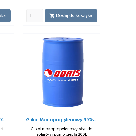
yka
Dodaj do koszyka

...
Glikol Monopropylenowy 99%...
est
Glikol monopropylenowy płyn do
solarów i pomp ciepła 200L