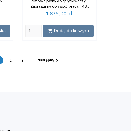
% -
Zimowe płyny do spryskiwaczy -
Zapraszamy do współpracy: +48...
Cena
1 835,00 zł
yka
Dodaj do koszyka

Następny
2
3

naszej