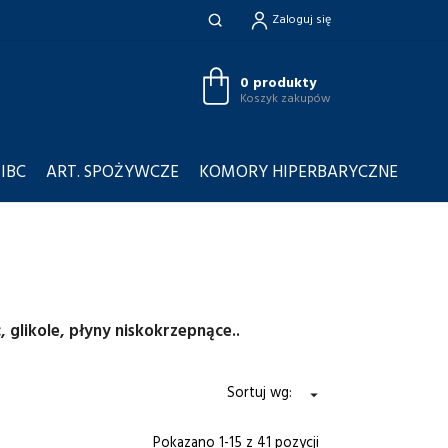
Zaloguj się
0 produkty
Koszyk zakupów
 IBC
ART. SPOŻYWCZE
KOMORY HIPERBARYCZNE
 glikole, płyny niskokrzepnące..
Sortuj wg:

Pokazano 1-15 z 41 pozycji