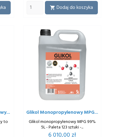
yka
Dodaj do koszyka

wy...
Glikol Monopropylenowy MPG...
zy to
Glikol monopropylenowy MPG 99%
5L - Paleta 123 sztuki -...
Cena
6 010,00 zł