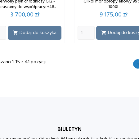
erwony płyn chłodniczy G12 -
Glikol monopropylenowy 99
praszamy do współpracy: +48...
1000L
Cena
Cena
3 700,00 zł
9 175,00 zł
Dodaj do koszyka
Dodaj do kosz


zano 1-15 z 41 pozycji
1
BIULETYN
z zrezygnować w każdej chwili. W tym celu należy odnaleźć szczegóły w 