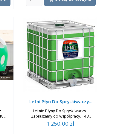
Letni Płyn Do Spryskiwaczy...
 -
Letnie Płyny Do Spryskiwaczy -
...
Zapraszamy do współpracy: +48...
Cena
1 250,00 zł