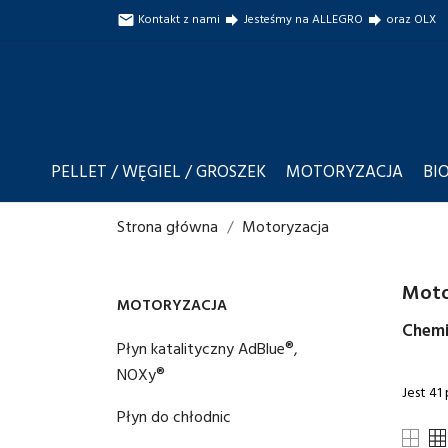
Kontakt z nami
Jesteśmy na ALLEGRO
oraz OLX

forward
forward
PELLET / WĘGIEL / GROSZEK
MOTORYZACJA
BI
Strona główna
Motoryzacja
Moto
MOTORYZACJA
Chemi
Płyn katalityczny AdBlue®,
NOXy®
Jest 41
Płyn do chłodnic