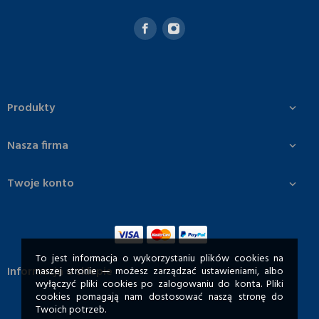
Produkty

Nasza firma

Twoje konto

To jest informacja o wykorzystaniu plików cookies na
Informacja o sklepie
naszej stronie — możesz zarządzać ustawieniami, albo
wyłączyć pliki cookies po zalogowaniu do konta. Pliki
cookies pomagają nam dostosować naszą stronę do
Twoich potrzeb.