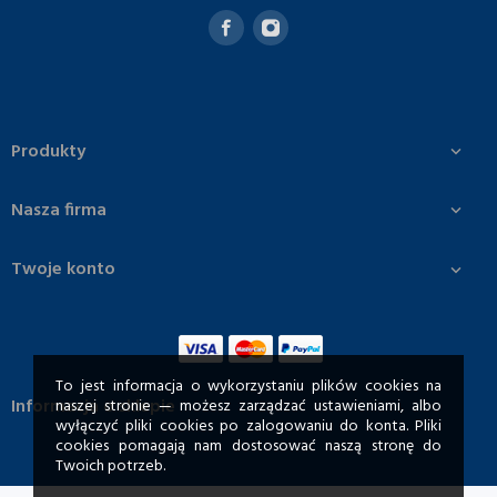
Produkty

Nasza firma

Twoje konto

To jest informacja o wykorzystaniu plików cookies na
Informacja o sklepie
naszej stronie — możesz zarządzać ustawieniami, albo
wyłączyć pliki cookies po zalogowaniu do konta. Pliki
cookies pomagają nam dostosować naszą stronę do
Twoich potrzeb.