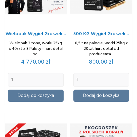
Wielopak Węgiel Groszek...
500 KG Węgiel Groszek...
Wielopak 3 tony, worki 25kg
0,5 t na palecie, worki 25kg x
x 40szt x 3 Palety - hurt detal
20szt hurt detal od
od...
producenta....
Cena
Cena
4 770,00 zł
800,00 zł
Dodaj do koszyka
Dodaj do koszyka