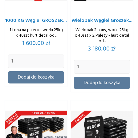
1000 KG Węgiel GROSZEK...
Wielopak Węgiel Groszek...
1 tona na palecie, worki 25kg
Wielopak 2 tony, worki 25kg
x 40szt hurt detal od...
x 40szt x 2 Palety - hurt detal
od...
Cena
1 600,00 zł
Cena
3 180,00 zł
Dodaj do koszyka
Dodaj do koszyka