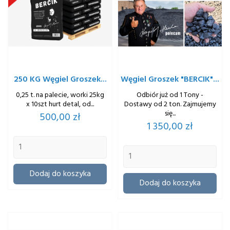
250 KG Węgiel Groszek...
Węgiel Groszek "BERCIK"...
0,25 t. na palecie, worki 25kg
Odbiór już od 1 Tony -
x 10szt hurt detal, od...
Dostawy od 2 ton. Zajmujemy
się...
Cena
500,00 zł
Cena
1 350,00 zł
Dodaj do koszyka
Dodaj do koszyka