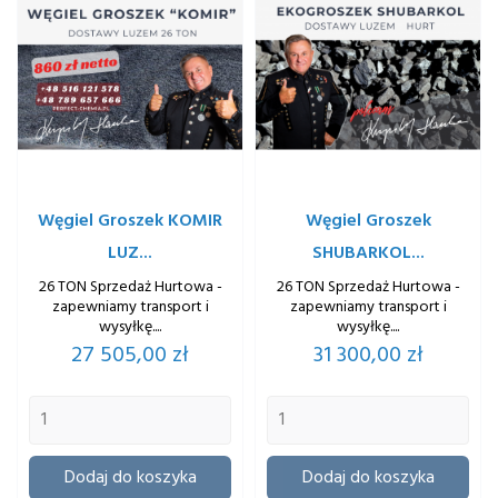
Węgiel Groszek KOMIR
Węgiel Groszek
LUZ...
SHUBARKOL...
26 TON Sprzedaż Hurtowa -
26 TON Sprzedaż Hurtowa -
zapewniamy transport i
zapewniamy transport i
wysyłkę....
wysyłkę....
Cena
Cena
27 505,00 zł
31 300,00 zł
Dodaj do koszyka
Dodaj do koszyka