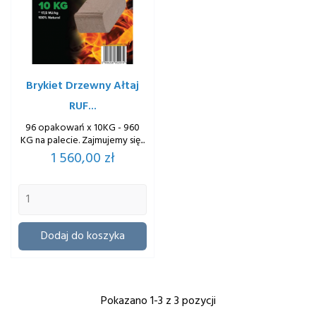
Brykiet Drzewny Ałtaj
RUF...
96 opakowań x 10KG - 960
KG na palecie. Zajmujemy się...
Cena
1 560,00 zł
Dodaj do koszyka
Pokazano 1-3 z 3 pozycji