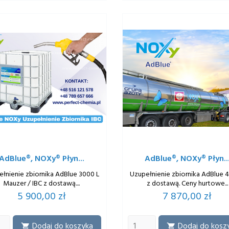
AdBlue®, NOXy® Płyn...
AdBlue®, NOXy® Płyn..
łnienie zbiornika AdBlue 3000 L
Uzupełnienie zbiornika AdBlue 
Mauzer / IBC z dostawą....
z dostawą. Ceny hurtowe...
Cena
Cena
5 900,00 zł
7 870,00 zł
Dodaj do koszyka
Dodaj do kosz

