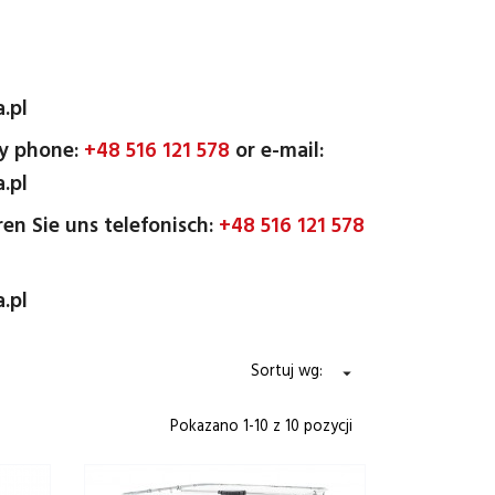
.pl
by phone:
+48 516 121 578
or e-mail:
.pl
ren Sie uns telefonisch:
+48 516 121 578
.pl
Sortuj wg:

Pokazano 1-10 z 10 pozycji