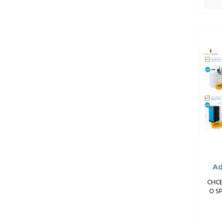
Ad
CHC
O S