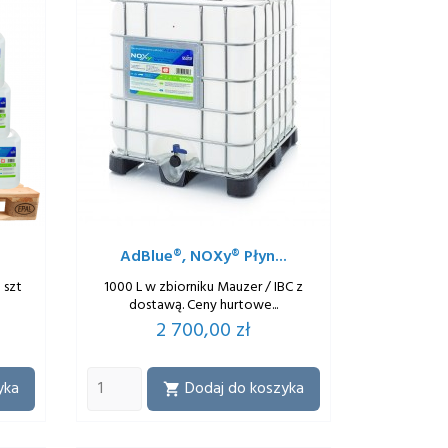
AdBlue®, NOXy® Płyn...
 szt
1000 L w zbiorniku Mauzer / IBC z
dostawą. Ceny hurtowe...
Cena
2 700,00 zł
yka
Dodaj do koszyka
