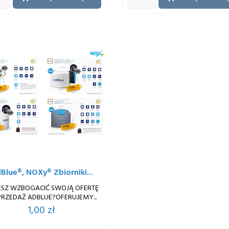
Blue®, NOXy® Zbiorniki...
ESZ WZBOGACIĆ SWOJĄ OFERTĘ
PRZEDAŻ ADBLUE?OFERUJEMY...
Cena
1,00 zł