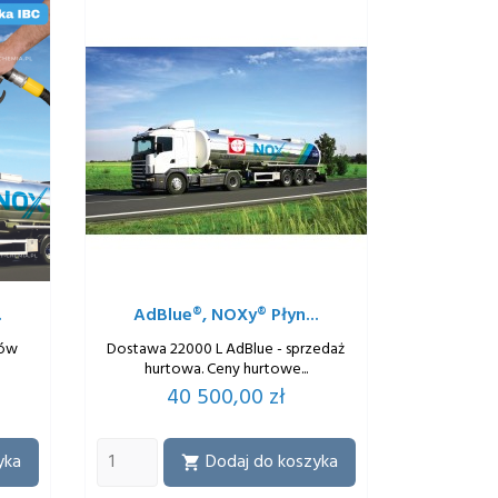
.
AdBlue®, NOXy® Płyn...
ków
Dostawa 22000 L AdBlue - sprzedaż
hurtowa. Ceny hurtowe...
Cena
40 500,00 zł
yka
Dodaj do koszyka
