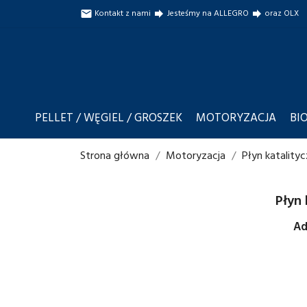
Kontakt z nami
Jesteśmy na ALLEGRO
oraz OLX

forward
forward
PELLET / WĘGIEL / GROSZEK
MOTORYZACJA
BI
Strona główna
Motoryzacja
Płyn katality
Płyn
Ad