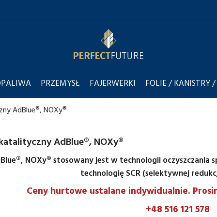
OPALIWA
PRZEMYSŁ
FAJERWERKI
FOLIE / KANISTRY /
czny AdBlue®, NOXy®
 katalityczny AdBlue®, NOXy®
Blue®, NOXy® stosowany jest w technologii oczyszczania sp
technologię SCR (selektywnej redukcji
Ceny hurtowe ustalane indywidualnie. Prosi
+48
516 121 578