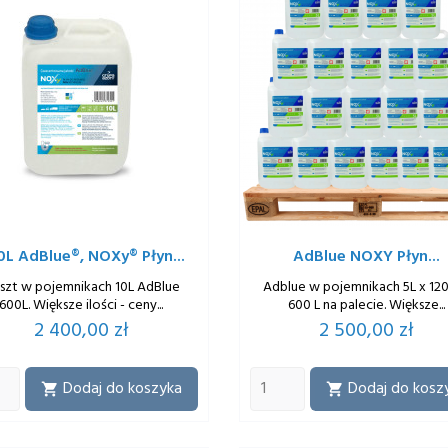
0L AdBlue®, NOXy® Płyn...
AdBlue NOXY Płyn...
 szt w pojemnikach 10L AdBlue
Adblue w pojemnikach 5L x 120
600L. Większe ilości - ceny...
600 L na palecie. Większe...
Cena
Cena
2 400,00 zł
2 500,00 zł
Dodaj do koszyka
Dodaj do kosz

