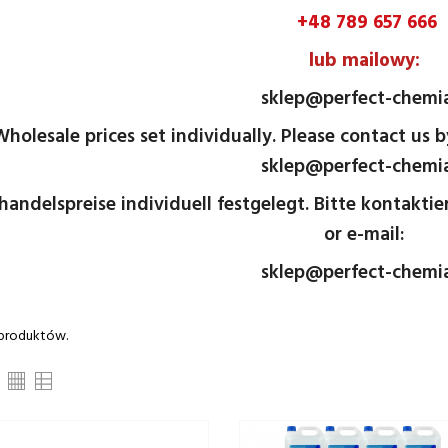
+48 789 657 666
lub
mailowy:
sklep@perfect-chemia
Wholesale prices set individually. Please contact us 
sklep@perfect-chemia
andelspreise individuell festgelegt. Bitte kontaktie
or e-mail:
sklep@perfect-chemia
 produktów.