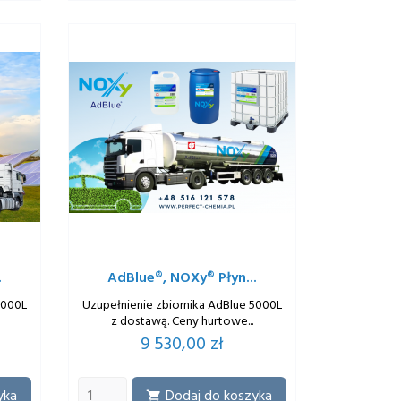
.
AdBlue®, NOXy® Płyn...
4000L
Uzupełnienie zbiornika AdBlue 5000L
z dostawą. Ceny hurtowe...
Cena
9 530,00 zł
yka
Dodaj do koszyka
