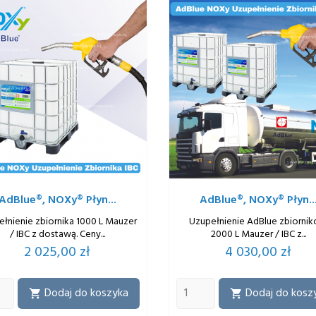
AdBlue®, NOXy® Płyn...
AdBlue®, NOXy® Płyn..
łnienie zbiornika 1000 L Mauzer
Uzupełnienie AdBlue zbiorni
/ IBC z dostawą. Ceny...
2000 L Mauzer / IBC z...
Cena
Cena
2 025,00 zł
4 030,00 zł
Dodaj do koszyka
Dodaj do kosz

