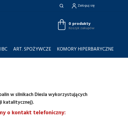
Zaloguj się
0 produkty
Koszyk zakupów
 IBC
ART. SPOŻYWCZE
KOMORY HIPERBARYCZNE
alin w silnikach Diesla wykorzystujących
 katalitycznej).
my o kontakt telefoniczny: