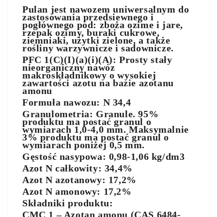
Pulan jest nawozem uniwersalnym do
zastosowania przedsiewnego i
pogłównego pod: zboża ozime i jare,
rzepak ozimy, buraki cukrowe,
ziemniaki, użytki zielone, a także
rośliny warzywnicze i sadownicze.
PFC 1(C)(I)(a)(i)(A): Prosty stały
nieorganiczny nawóz
makroskładnikowy o wysokiej
zawartości azotu na bazie azotanu
amonu
Formuła nawozu: N 34,4
Granulometria: Granule. 95%
produktu ma postać granul o
wymiarach 1,0-4,0 mm. Maksymalnie
3% produktu ma postać granul o
wymiarach poniżej 0,5 mm.
Gęstość nasypowa: 0,98-1,06 kg/dm3
Azot N całkowity: 34,4%
Azot N azotanowy: 17,2%
Azot N amonowy: 17,2%
Składniki produktu:
CMC 1 – Azotan amonu (CAS 6484-