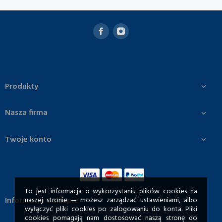
Produkty

Nasza firma

Twoje konto

To jest informacja o wykorzystaniu plików cookies na
Informacja o sklepie
naszej stronie — możesz zarządzać ustawieniami, albo
wyłączyć pliki cookies po zalogowaniu do konta. Pliki
cookies pomagają nam dostosować naszą stronę do
Saletra amonowa PULAN 34,4...